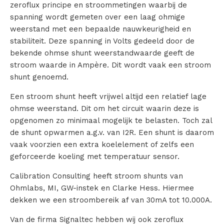
zeroflux principe en stroommetingen waarbij de
t
spanning wordt gemeten over een laag ohmige
i
weerstand met een bepaalde nauwkeurigheid en
stabiliteit. Deze spanning in Volts gedeeld door de
o
bekende ohmse shunt weerstandwaarde geeft de
stroom waarde in Ampère. Dit wordt vaak een stroom
n
shunt genoemd.
C
Een stroom shunt heeft vrijwel altijd een relatief lage
o
ohmse weerstand. Dit om het circuit waarin deze is
opgenomen zo minimaal mogelijk te belasten. Toch zal
n
de shunt opwarmen a.g.v. van I2R. Een shunt is daarom
vaak voorzien een extra koelelement of zelfs een
s
geforceerde koeling met temperatuur sensor.
u
Calibration Consulting heeft stroom shunts van
l
Ohmlabs, MI, GW-instek en Clarke Hess. Hiermee
dekken we een stroombereik af van 30mA tot 10.000A.
t
Van de firma Signaltec hebben wij ook zeroflux