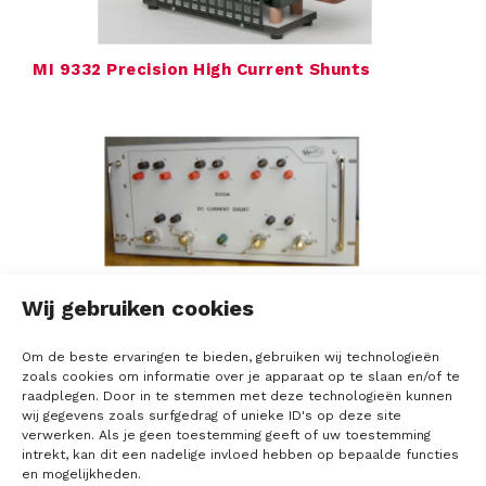
e
v
MI 9332 Precision High Current Shunts
e
r
a
n
c
Wij gebruiken cookies
MI 9313A multiwaarde DC stroom shunt
i
Om de beste ervaringen te bieden, gebruiken wij technologieën
e
zoals cookies om informatie over je apparaat op te slaan en/of te
raadplegen. Door in te stemmen met deze technologieën kunnen
r
wij gegevens zoals surfgedrag of unieke ID's op deze site
verwerken. Als je geen toestemming geeft of uw toestemming
s
intrekt, kan dit een nadelige invloed hebben op bepaalde functies
en mogelijkheden.