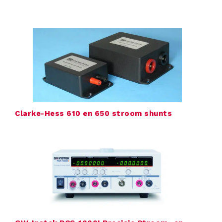
T
e
m
p
e
r
Clarke-Hess 610 en 650 stroom shunts
a
t
u
u
r
k