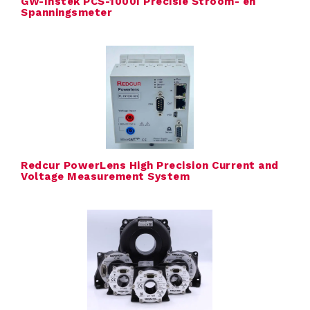
GW-Instek PCS-1000I Precisie Stroom- en
Spanningsmeter
a
l
i
b
r
a
Redcur PowerLens High Precision Current and
Voltage Measurement System
t
i
e
E