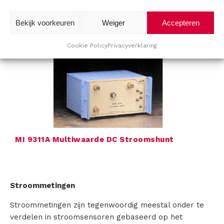
O
Bekijk voorkeuren
Weiger
Accepteren
MI 9312A multiwaarde DC stroomshunt
v
Cookie Policy
Privacyverklaring
e
r
C
a
l
MI 9311A Multiwaarde DC Stroomshunt
i
b
Stroommetingen
r
Stroommetingen zijn tegenwoordig meestal onder te
a
verdelen in stroomsensoren gebaseerd op het