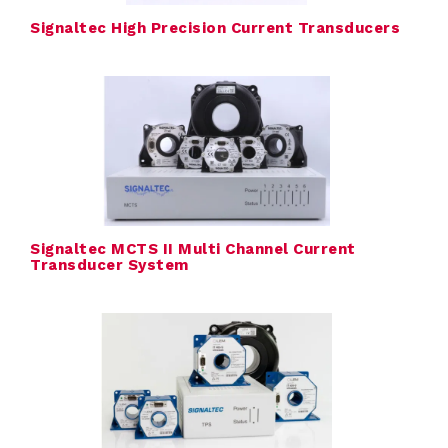
Signaltec High Precision Current Transducers
l
e
k
t
r
i
Signaltec MCTS II Multi Channel Current
Transducer System
s
c
h
e
K