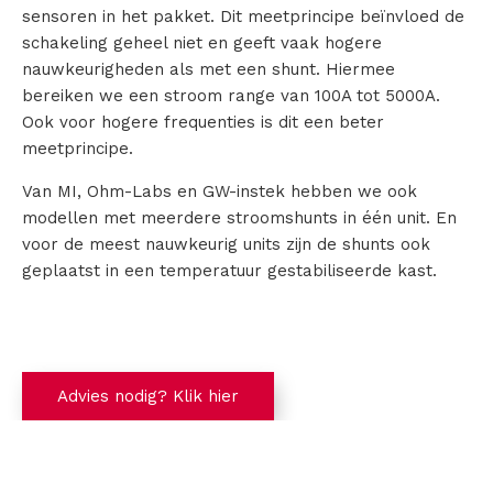
i
sensoren in het pakket. Dit meetprincipe beïnvloed de
schakeling geheel niet en geeft vaak hogere
n
nauwkeurigheden als met een shunt. Hiermee
g
bereiken we een stroom range van 100A tot 5000A.
Ook voor hogere frequenties is dit een beter
meetprincipe.
C
Van MI, Ohm-Labs en GW-instek hebben we ook
modellen met meerdere stroomshunts in één unit. En
o
voor de meest nauwkeurig units zijn de shunts ook
geplaatst in een temperatuur gestabiliseerde kast.
n
t
a
Advies nodig? Klik hier
c
t