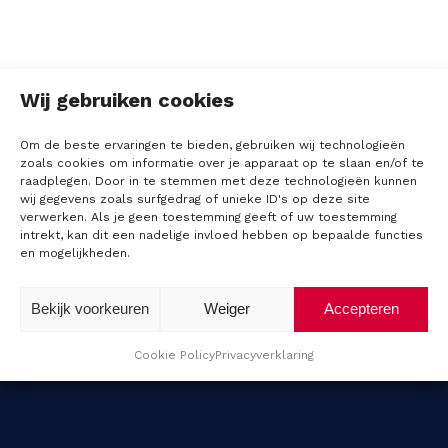
a
l
Wij gebruiken cookies
i
Om de beste ervaringen te bieden, gebruiken wij technologieën
b
zoals cookies om informatie over je apparaat op te slaan en/of te
raadplegen. Door in te stemmen met deze technologieën kunnen
Advies nodig?
r
wij gegevens zoals surfgedrag of unieke ID's op deze site
Neem contact met ons op
verwerken. Als je geen toestemming geeft of uw toestemming
a
intrekt, kan dit een nadelige invloed hebben op bepaalde functies
en mogelijkheden.
t
Bekijk voorkeuren
Weiger
Accepteren
i
e
Cookie Policy
Privacyverklaring
E