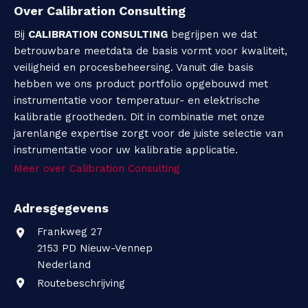
Over Calibration Consulting
l
Bij
CALIBRATION CONSULTING
begrijpen we dat
e
betrouwbare meetdata de basis vormt voor kwaliteit,
veiligheid en procesbeheersing. Vanuit die basis
k
hebben we ons product portfolio opgebouwd met
instrumentatie voor temperatuur- en elektrische
t
kalibratie grootheden. Dit in combinatie met onze
r
jarenlange expertise zorgt voor de juiste selectie van
instrumentatie voor uw kalibratie applicatie.
i
Meer over Calibration Consulting
s
Adresgegevens
c
Frankweg 27
h
2153 PD
Nieuw-Vennep
Nederland
e
Routebeschrijving
K