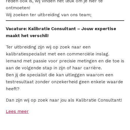
reden ook is, wij vinden het leuk om je hier te
T
ontmoeten!
e
Wij zoeken ter uitbreiding van ons team;
m
Vacature:
Kalibratie
Consultant – Jouw expertise
maakt het verschil!
p
Ter uitbreiding zijn wij op zoek naar een
e
kalibratiespecialist met een commerciële inslag.
r
Iemand met passie voor precisie metingen en die toe is
aan de volgende stap in zijn of haar carrière.
a
Ben jij die specialist die kan uitleggen waarom een
testresultaat zonder onzekerheid geen enkele waarde
t
heeft?
u
Dan zijn wij op zoek naar jou als Kalibratie Consultant!
u
Lees meer
r
k