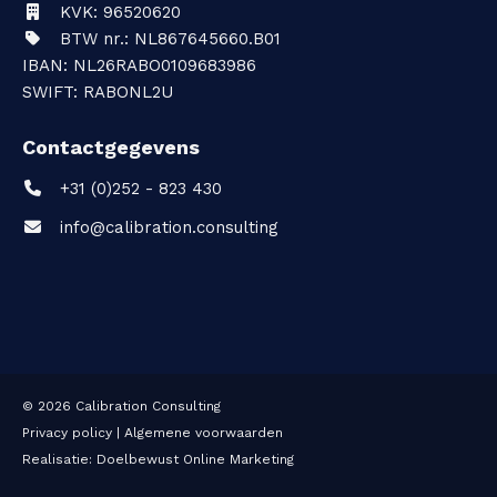
KVK: 96520620
a
BTW nr.: NL867645660.B01
IBAN: NL26RABO0109683986
l
SWIFT: RABONL2U
i
Contactgegevens
b
+31 (0)252 - 823 430
r
info@calibration.consulting
a
t
i
e
© 2026
Calibration Consulting
Privacy policy
|
Algemene voorwaarden
Realisatie:
Doelbewust Online Marketing
L