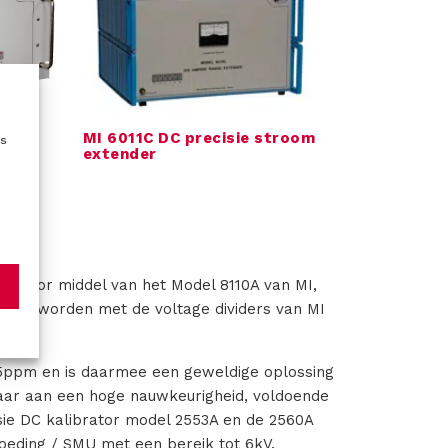
tance
MI 6011C DC precisie stroom
es
extender
it door middel van het Model 8110A van MI,
neerd worden met de voltage dividers van MI
00V.
15ppm en is daarmee een geweldige oplossing
maar aan een hoge nauwkeurigheid, voldoende
ie DC kalibrator model 2553A en de 2560A
oeding / SMU met een bereik tot 6kV.