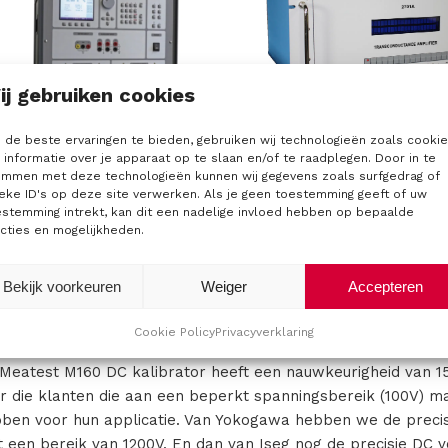
ij gebruiken cookies
eatest M133C Power &
MI 2701A Transconduc
de beste ervaringen te bieden, gebruiken wij technologieën zoals cooki
nergy Calibrator
Amplifier
informatie over je apparaat op te slaan en/of te raadplegen. Door in te
emmen met deze technologieën kunnen wij gegevens zoals surfgedrag of
eke ID's op deze site verwerken. Als je geen toestemming geeft of uw
estemming intrekt, kan dit een nadelige invloed hebben op bepaalde
cties en mogelijkheden.
kalibratoren
ook hier hebben we oplossingen tot op het hoogste niveau. D
Bekijk voorkeuren
Weiger
Accepteren
 10V referentie standaard. Deze unit kan uiteraard gecombi
ook de voltage extender model 8001B met een bereik van 12
Cookie Policy
Privacyverklaring
Meatest M160 DC kalibrator heeft een nauwkeurigheid van 
r die klanten die aan een beperkt spanningsbereik (100V) 
ben voor hun applicatie. Van Yokogawa hebben we de precis
 een bereik van 1200V. En dan van Iseg nog de precisie DC v