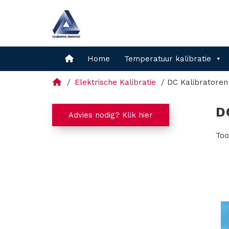
Home
Temperatuur kalibratie
Elektrische Kalibratie
DC Kalibratoren
D
Advies nodig? Klik hier
Too