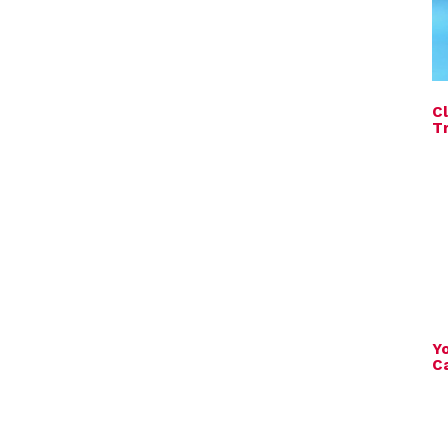
C
T
Y
C