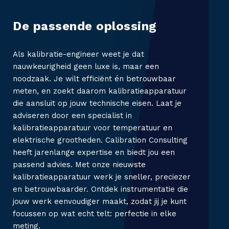
a
De passende oplossing
l
i
Als kalibratie-engineer weet je dat
nauwkeurigheid geen luxe is, maar een
b
noodzaak. Je wilt efficiënt én betrouwbaar
meten, en zoekt daarom kalibratieapparatuur
r
die aansluit op jouw technische eisen. Laat je
a
adviseren door een specialist in
kalibratieapparatuur voor temperatuur en
t
elektrische grootheden. Calibration Consulting
heeft jarenlange expertise en biedt jou een
i
passend advies. Met onze nieuwste
e
kalibratieapparatuur werk je sneller, preciezer
en betrouwbaarder. Ontdek instrumentatie die
jouw werk eenvoudiger maakt, zodat jij je kunt
focussen op wat echt telt: perfectie in elke
L
meting.