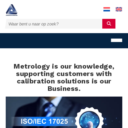
Metrology is our knowledge,
supporting customers with
calibration solutions is our
H
Business.
o
m
e