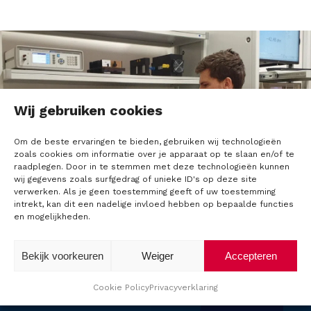
t
i
o
n
Wij gebruiken cookies
C
Om de beste ervaringen te bieden, gebruiken wij technologieën
o
zoals cookies om informatie over je apparaat op te slaan en/of te
raadplegen. Door in te stemmen met deze technologieën kunnen
n
wij gegevens zoals surfgedrag of unieke ID's op deze site
verwerken. Als je geen toestemming geeft of uw toestemming
s
intrekt, kan dit een nadelige invloed hebben op bepaalde functies
en mogelijkheden.
u
Onze expertise
Bekijk voorkeuren
Weiger
Accepteren
l
Bij
Calibration Consulting
draait alles om
t
Cookie Policy
Privacyverklaring
precisie. Als specialist in
kalibratieapparatuur