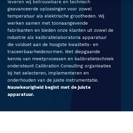
i
leveren wij betrouwbare en technisch
geavanceerde oplossingen voor zowel
n
temperatuur als elektrische grootheden. Wij
werken samen met toonaangevende
g
fabrikanten en bieden onze klanten uit zowel de
industrie als kalibratielaboratoria apparatuur
die voldoet aan de hoogste kwaliteits- en
C
traceerbaarheidsnormen. Met diepgaande
kennis van meetprocessen en kalibratietechniek
o
ondersteunt Calibration Consulting organisaties
bij het selecteren, implementeren en
n
onderhouden van de juiste instrumentatie.
t
Nauwkeurigheid begint met de juiste
apparatuur.
a
c
t