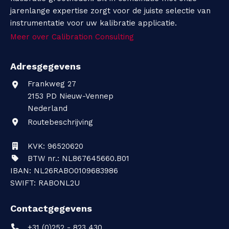
jarenlange expertise zorgt voor de juiste selectie van
instrumentatie voor uw kalibratie applicatie.
Meer over Calibration Consulting
Adresgegevens
Frankweg 27
2153 PD
Nieuw-Vennep
Nederland
Routebeschrijving
KVK: 96520620
BTW nr.: NL867645660.B01
IBAN: NL26RABO0109683986
SWIFT: RABONL2U
Contactgegevens
+31 (0)252 - 823 430