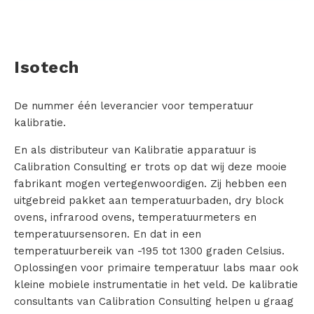
T
e
m
Isotech
p
De nummer één leverancier voor temperatuur
e
kalibratie.
r
En als distributeur van Kalibratie apparatuur is
Calibration Consulting er trots op dat wij deze mooie
a
fabrikant mogen vertegenwoordigen. Zij hebben een
t
uitgebreid pakket aan temperatuurbaden, dry block
ovens, infrarood ovens, temperatuurmeters en
u
temperatuursensoren. En dat in een
temperatuurbereik van -195 tot 1300 graden Celsius.
u
Oplossingen voor primaire temperatuur labs maar ook
r
kleine mobiele instrumentatie in het veld. De kalibratie
consultants van Calibration Consulting helpen u graag
k