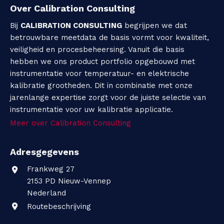
t
Over Calibration Consulting
Bij
CALIBRATION CONSULTING
begrijpen we dat
i
betrouwbare meetdata de basis vormt voor kwaliteit,
o
veiligheid en procesbeheersing. Vanuit die basis
hebben we ons product portfolio opgebouwd met
n
instrumentatie voor temperatuur- en elektrische
kalibratie grootheden. Dit in combinatie met onze
C
jarenlange expertise zorgt voor de juiste selectie van
o
instrumentatie voor uw kalibratie applicatie.
Meer over Calibration Consulting
n
s
Adresgegevens
u
Frankweg 27
2153 PD
Nieuw-Vennep
l
Nederland
t
Routebeschrijving