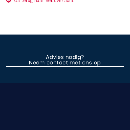
Ga terug naar het overzicht
O
v
e
r
C
Advies nodig?
Neem contact met ons op
a
l
i
b
r
a