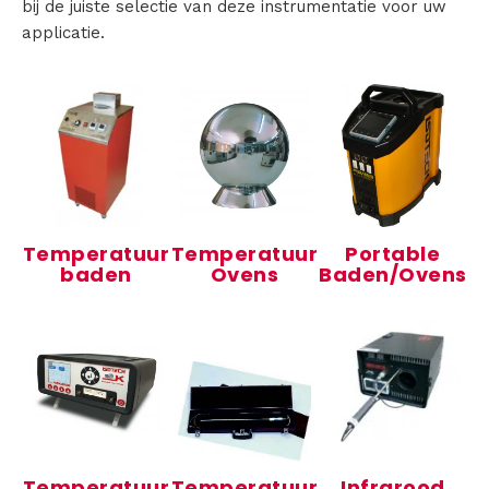
bij de juiste selectie van deze instrumentatie voor uw
applicatie.
a
l
i
b
r
Temperatuur
Temperatuur
Portable
a
baden
Ovens
Baden/Ovens
t
i
e
E
Temperatuur
Temperatuur
Infrarood