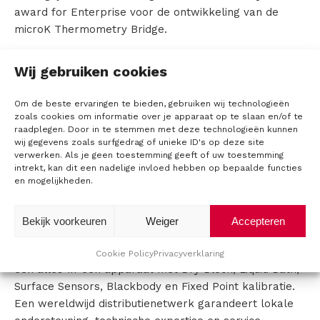
award for Enterprise voor de ontwikkeling van de
a
microK Thermometry Bridge.
l
Wist u dat Isotech vijf jaar op rij is uitgeroepen tot
Wij gebruiken cookies
i
Export Champions?
b
Om de beste ervaringen te bieden, gebruiken wij technologieën
zoals cookies om informatie over je apparaat op te slaan en/of te
raadplegen. Door in te stemmen met deze technologieën kunnen
r
wij gegevens zoals surfgedrag of unieke ID's op deze site
verwerken. Als je geen toestemming geeft of uw toestemming
a
intrekt, kan dit een nadelige invloed hebben op bepaalde functies
en mogelijkheden.
t
Isotech staat bekend om zijn innovatieve, bekroonde
i
producten, zoals de ISOTower ITS-90 Fixed Points,
Bekijk voorkeuren
Weiger
Accepteren
microK temperatuurmeters, milliK temperatuurmeters
e
en ISOCAL-6 units. De multifunctionele kalibrator is
Cookie Policy
Privacyverklaring
een alles-in-één apparaat met Dry Block, Liquid Bath,
Surface Sensors, Blackbody en Fixed Point kalibratie.
Een wereldwijd distributienetwerk garandeert lokale
L