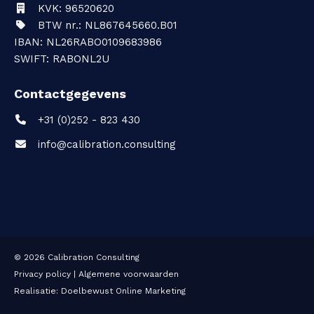
i
KVK: 96520620
BTW nr.: NL867645660.B01
n
IBAN: NL26RABO0109683986
g
SWIFT: RABONL2U
Contactgegevens
C
+31 (0)252 - 823 430
info@calibration.consulting
o
n
t
a
c
© 2026
Calibration Consulting
Privacy policy
|
Algemene voorwaarden
t
Realisatie:
Doelbewust Online Marketing