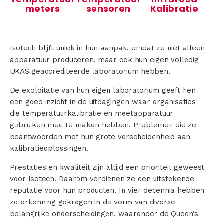
meters
sensoren
Kalibratie
l
e
Isotech blijft uniek in hun aanpak, omdat ze niet alleen
k
apparatuur produceren, maar ook hun eigen volledig
UKAS geaccrediteerde laboratorium hebben.
t
De exploitatie van hun eigen laboratorium geeft hen
r
een goed inzicht in de uitdagingen waar organisaties
i
die temperatuurkalibratie en meetapparatuur
gebruiken mee te maken hebben. Problemen die ze
s
beantwoorden met hun grote verscheidenheid aan
kalibratieoplossingen.
c
Prestaties en kwaliteit zijn altijd een prioriteit geweest
h
voor Isotech. Daarom verdienen ze een uitstekende
e
reputatie voor hun producten. In vier decennia hebben
ze erkenning gekregen in de vorm van diverse
K
belangrijke onderscheidingen, waaronder de Queen’s