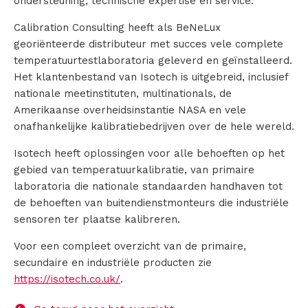
ondersteuning, technische expertise en service.
e
Calibration Consulting heeft als BeNeLux
v
georiënteerde distributeur met succes vele complete
temperatuurtestlaboratoria geleverd en geïnstalleerd.
e
Het klantenbestand van Isotech is uitgebreid, inclusief
nationale meetinstituten, multinationals, de
r
Amerikaanse overheidsinstantie NASA en vele
a
onafhankelijke kalibratiebedrijven over de hele wereld.
n
Isotech heeft oplossingen voor alle behoeften op het
gebied van temperatuurkalibratie, van primaire
c
laboratoria die nationale standaarden handhaven tot
de behoeften van buitendienstmonteurs die industriële
i
sensoren ter plaatse kalibreren.
e
Voor een compleet overzicht van de primaire,
r
secundaire en industriële producten zie
https://isotech.co.uk/
.
s