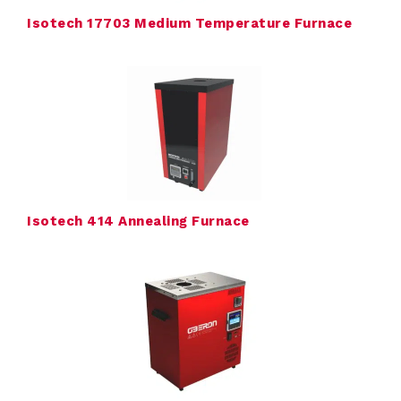
Isotech 17703 Medium Temperature Furnace
a
l
i
b
r
a
Isotech 414 Annealing Furnace
t
i
e
E