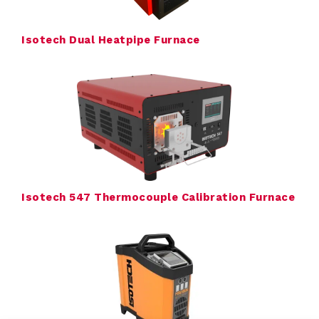
e
Isotech Dual Heatpipe Furnace
v
e
r
a
n
c
Isotech 547 Thermocouple Calibration Furnace
i
e
r
s