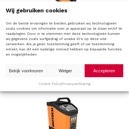
O
Wij gebruiken cookies
Isotech 4853 Pegasus Dry Block Calibrator
v
Om de beste ervaringen te bieden, gebruiken wij technologieën
e
zoals cookies om informatie over je apparaat op te slaan en/of te
raadplegen. Door in te stemmen met deze technologieën kunnen
wij gegevens zoals surfgedrag of unieke ID's op deze site
r
verwerken. Als je geen toestemming geeft of uw toestemming
intrekt, kan dit een nadelige invloed hebben op bepaalde functies
C
en mogelijkheden.
a
Bekijk voorkeuren
Weiger
Accepteren
l
Isotech 580 Isocal Oceanus-6Plus
Multifunction Calibration System
Cookie Policy
Privacyverklaring
i
b
r
a