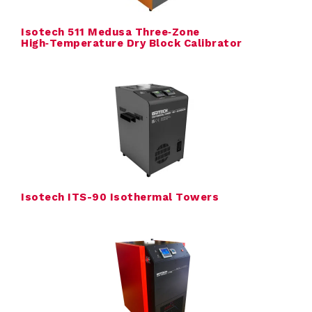
a
Isotech 511 Medusa Three‑Zone
High‑Temperature Dry Block Calibrator
l
i
b
r
a
t
Isotech ITS-90 Isothermal Towers
i
e
L