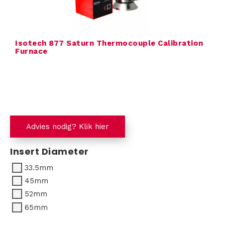
i
n
g
Isotech 877 Saturn Thermocouple Calibration
Furnace
C
o
n
Advies nodig? Klik hier
t
Insert Diameter
a
33.5mm
45mm
c
52mm
t
65mm