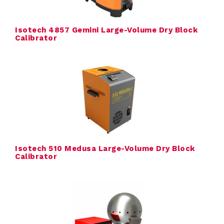
t
i
Isotech 4857 Gemini Large-Volume Dry Block
Calibrator
o
n
C
o
n
s
Isotech 510 Medusa Large-Volume Dry Block
Calibrator
u
l
t