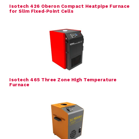
Isotech 426 Oberon Compact Heatpipe Furnace
l
for Slim Fixed‑Point Cells
e
k
t
r
i
Isotech 465 Three Zone High Temperature
s
Furnace
c
h
e
K